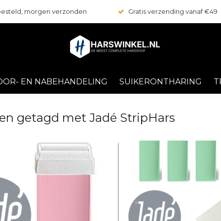
 besteld, morgen verzonden
Gratis verzending vanaf €49
OOR- EN NABEHANDELING
SUIKERONTHARING
T
en getagd met Jadé StripHars