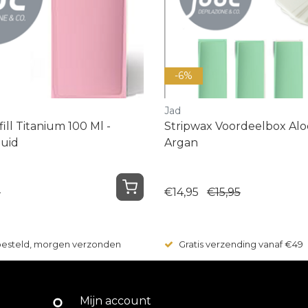
-6%
Jad
ill Titanium 100 Ml -
Stripwax Voordeelbox Alo
Huid
Argan
5
€14,95
€15,95
 besteld, morgen verzonden
Gratis verzending vanaf €49
Mijn account