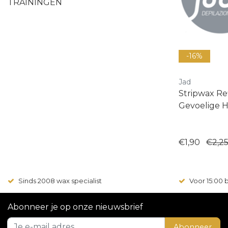
TRAININGEN
-16%
Jad
Stripwax Ref
Gevoelige 
€1,90
€2,2
Sinds 2008 wax specialist
Voor 15:00
Abonneer je op onze nieuwsbrief
Abonneer