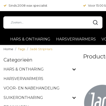
Sinds 2008 wax specialist
Voor 15:00
HARS & ONTHARING
HARSVERWARMERS
V
Home
Tags
Jadé StripHars
Product
Categorieën
HARS & ONTHARING
HARSVERWARMERS
VOOR- EN NABEHANDELING
SUIKERONTHARING