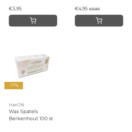
€3,95
€4,95
€5,95
-17%
HairON
Wax Spatels
Berkenhout 100 st