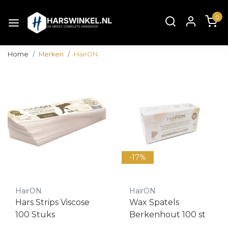
0
Home
Merken
HairON
-17%
HairON
HairON
Hars Strips Viscose
Wax Spatels
100 Stuks
Berkenhout 100 st