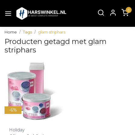
0
Home
Tags
glam striphars
Producten getagd met glam
striphars
-6%
Holiday