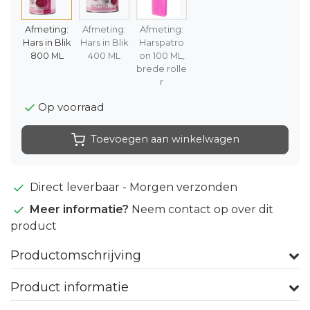
Afmeting:
Afmeting:
Afmeting:
Hars in Blik
Hars in Blik
Harspatro
800 ML
400 ML
on 100 ML,
brede rolle
r
Op voorraad
Toevoegen aan winkelwagen
Direct leverbaar - Morgen verzonden
Meer informatie?
Neem contact op over dit
product
Productomschrijving
Product informatie