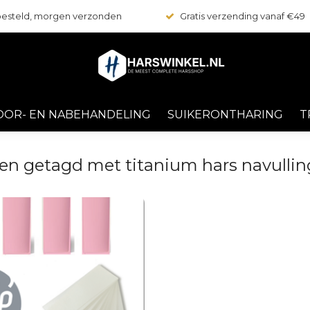
 besteld, morgen verzonden
Gratis verzending vanaf €49
OOR- EN NABEHANDELING
SUIKERONTHARING
T
en getagd met titanium hars navullin