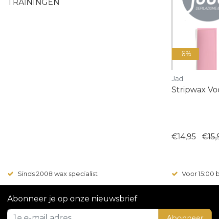
TRAININGEN
-6%
Jad
Stripwax Vo
€14,95
€15,
Sinds 2008 wax specialist
Voor 15:00
Abonneer je op onze nieuwsbrief
Abonneer