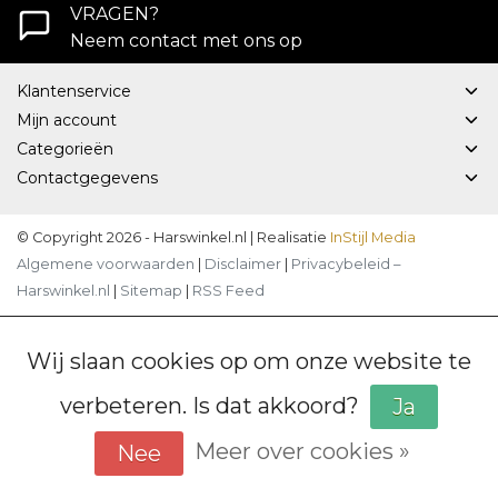
VRAGEN?
Neem contact met ons op
Klantenservice
Mijn account
Categorieën
Contactgegevens
© Copyright 2026 - Harswinkel.nl | Realisatie
InStijl Media
Algemene voorwaarden
|
Disclaimer
|
Privacybeleid –
Harswinkel.nl
|
Sitemap
|
RSS Feed
Wij slaan cookies op om onze website te
verbeteren. Is dat akkoord?
Ja
Meer over cookies »
Nee