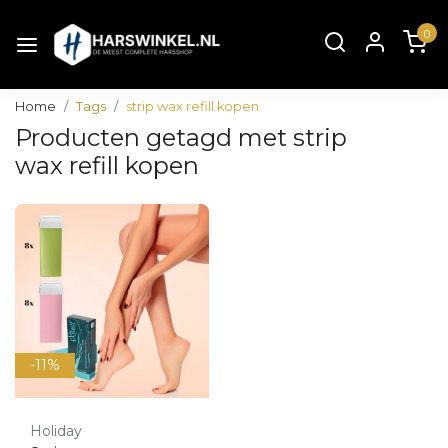
0
Home
Tags
strip wax refill kopen
Producten getagd met strip
wax refill kopen
-11%
Holiday