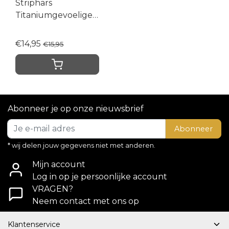
Striphars
Titaniumgevoelige
Huid
€14,95
€15,95
Abonneer je op onze nieuwsbrief
Abonneer
* wij delen jouw gegevens niet met anderen.
Mijn account
Log in op je persoonlijke account
VRAGEN?
Neem contact met ons op
Klantenservice