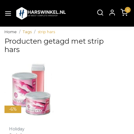
0
Home
Tags
strip hars
Producten getagd met strip
hars
-6%
Holiday