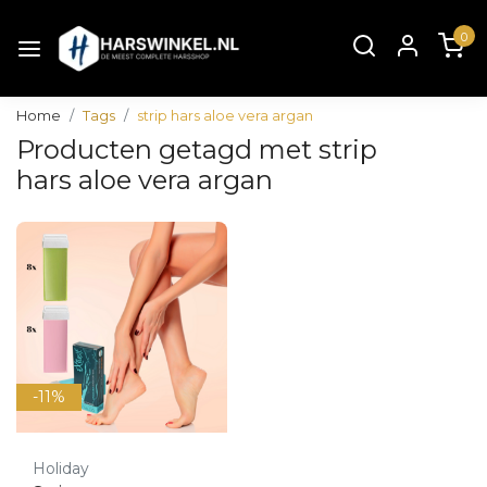
0
Home
Tags
strip hars aloe vera argan
Producten getagd met strip
hars aloe vera argan
-11%
Holiday