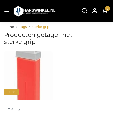
0
Home
Tags
sterke grip
Producten getagd met
sterke grip
-16%
Holiday