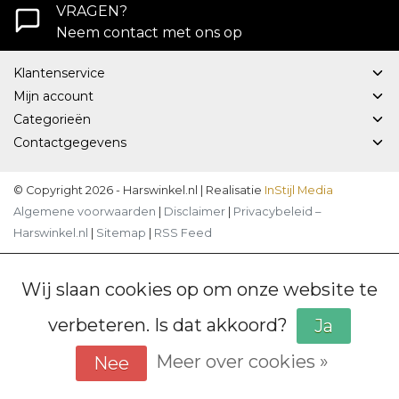
VRAGEN?
Neem contact met ons op
Klantenservice
Mijn account
Categorieën
Contactgegevens
© Copyright 2026 - Harswinkel.nl | Realisatie
InStijl Media
Algemene voorwaarden
|
Disclaimer
|
Privacybeleid –
Harswinkel.nl
|
Sitemap
|
RSS Feed
Wij slaan cookies op om onze website te
verbeteren. Is dat akkoord?
Ja
Meer over cookies »
Nee