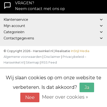
VRAGEN?
Neem contact met ons op
Klantenservice
Mijn account
Categorieën
Contactgegevens
© Copyright 2026 - Harswinkel.nl | Realisatie
InStijl Media
Algemene voorwaarden
|
Disclaimer
|
Privacybeleid –
Harswinkel.nl
|
Sitemap
|
RSS Feed
Wij slaan cookies op om onze website te
verbeteren. Is dat akkoord?
Ja
Meer over cookies »
Nee