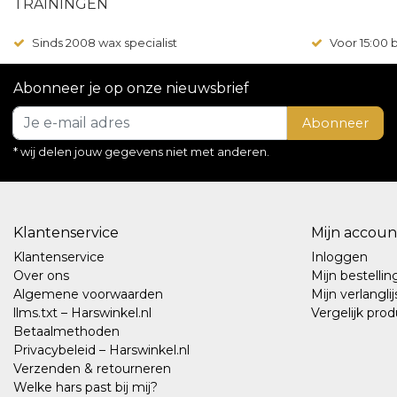
TRAININGEN
Sinds 2008 wax specialist
Voor 15:00
Abonneer je op onze nieuwsbrief
Abonneer
* wij delen jouw gegevens niet met anderen.
Klantenservice
Mijn accoun
Klantenservice
Inloggen
Over ons
Mijn bestelli
Algemene voorwaarden
Mijn verlanglij
llms.txt – Harswinkel.nl
Vergelijk pro
Betaalmethoden
Privacybeleid – Harswinkel.nl
Verzenden & retourneren
Welke hars past bij mij?