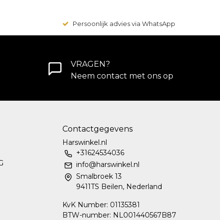
Persoonlijk advies via WhatsApp
VRAGEN?
Neem contact met ons op
Contactgegevens
Harswinkel.nl
+31624534036
G
info@harswinkel.nl
Smalbroek 13
9411TS Beilen, Nederland
KvK Number: 01135381
BTW-number: NL001440567B87