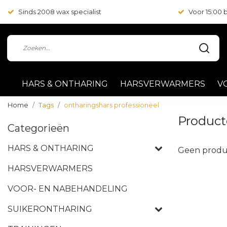
Sinds 2008 wax specialist
Voor 15:00
HARS & ONTHARING
HARSVERWARMERS
V
Home
Tags
ontharingshars professioneel
Product
Categorieën
HARS & ONTHARING
Geen produ
HARSVERWARMERS
VOOR- EN NABEHANDELING
SUIKERONTHARING