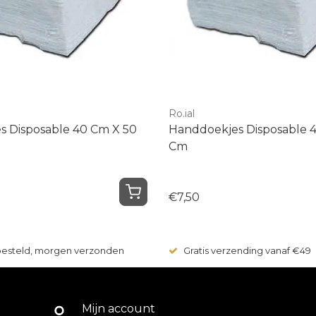
Ro.ial
 Disposable 40 Cm X 50
Handdoekjes Disposable 
Cm
€7,50
 besteld, morgen verzonden
Gratis verzending vanaf €49
Mijn account