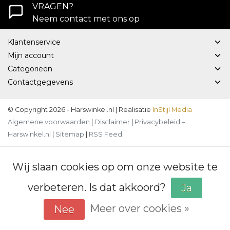
VRAGEN?
Neem contact met ons op
Klantenservice
Mijn account
Categorieën
Contactgegevens
© Copyright 2026 - Harswinkel.nl | Realisatie
InStijl Media
Algemene voorwaarden
|
Disclaimer
|
Privacybeleid –
Harswinkel.nl
|
Sitemap
|
RSS Feed
Wij slaan cookies op om onze website te
verbeteren. Is dat akkoord?
Ja
Meer over cookies »
Nee