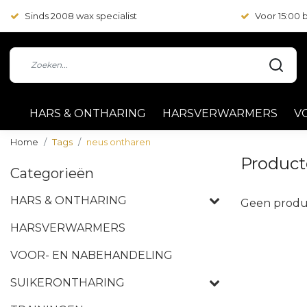
Sinds 2008 wax specialist
Voor 15:00
HARS & ONTHARING
HARSVERWARMERS
V
Home
Tags
neus ontharen
Product
Categorieën
HARS & ONTHARING
Geen produ
HARSVERWARMERS
VOOR- EN NABEHANDELING
SUIKERONTHARING