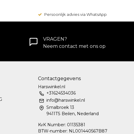
Persoonlijk advies via WhatsApp
VRAGEN?
Neem contact met ons op
Contactgegevens
Harswinkel.nl
+31624534036
G
info@harswinkel.nl
Smalbroek 13
9411TS Beilen, Nederland
KvK Number: 01135381
BTW-number: NL001440567B87