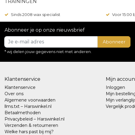
TRAININGEN
Sinds 2008 wax specialist
Voor 15:00
Abonneer je op onze nieuwsbrief
Abonneer
* wij delen jouw gegevens niet met anderen.
Klantenservice
Mijn accoun
Klantenservice
Inloggen
Over ons
Mijn bestelli
Algemene voorwaarden
Mijn verlanglij
llms.txt – Harswinkel.nl
Vergelijk pro
Betaalmethoden
Privacybeleid – Harswinkel.nl
Verzenden & retourneren
Welke hars past bij mij?