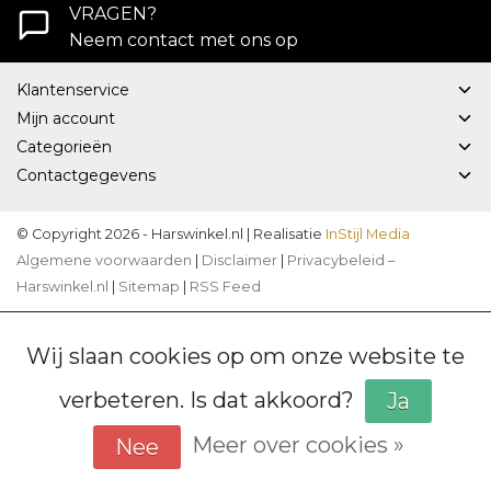
VRAGEN?
Neem contact met ons op
Klantenservice
Mijn account
Categorieën
Contactgegevens
© Copyright 2026 - Harswinkel.nl | Realisatie
InStijl Media
Algemene voorwaarden
|
Disclaimer
|
Privacybeleid –
Harswinkel.nl
|
Sitemap
|
RSS Feed
Wij slaan cookies op om onze website te
verbeteren. Is dat akkoord?
Ja
Meer over cookies »
Nee