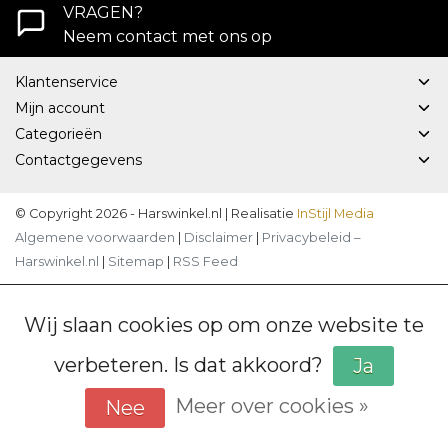
VRAGEN?
Neem contact met ons op
Klantenservice
Mijn account
Categorieën
Contactgegevens
© Copyright 2026 - Harswinkel.nl | Realisatie
InStijl Media
Algemene voorwaarden
|
Disclaimer
|
Privacybeleid –
Harswinkel.nl
|
Sitemap
|
RSS Feed
Wij slaan cookies op om onze website te
verbeteren. Is dat akkoord?
Ja
Meer over cookies »
Nee