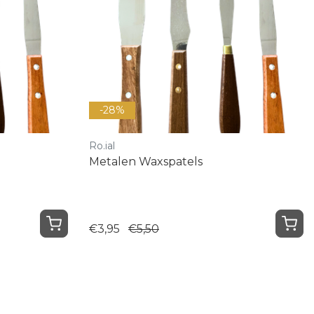
-28%
Ro.ial
Metalen Waxspatels
€3,95
€5,50