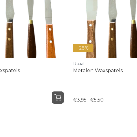
-28%
Ro.ial
xspatels
Metalen Waxspatels
€3,95
€5,50