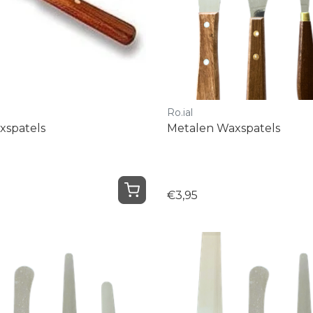
Ro.ial
xspatels
Metalen Waxspatels
€3,95