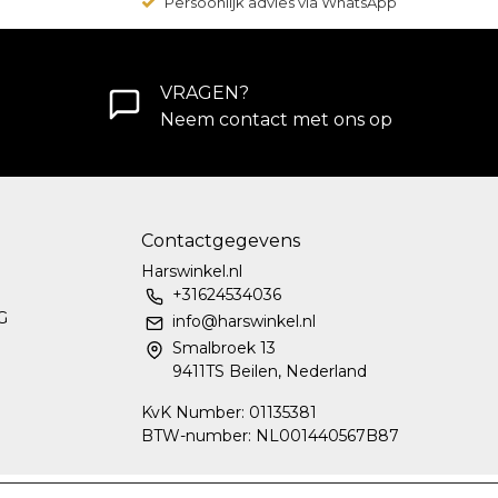
Persoonlijk advies via WhatsApp
VRAGEN?
Neem contact met ons op
Contactgegevens
Harswinkel.nl
+31624534036
G
info@harswinkel.nl
Smalbroek 13
9411TS Beilen, Nederland
KvK Number: 01135381
BTW-number: NL001440567B87