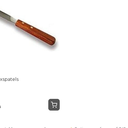
xspatels
0