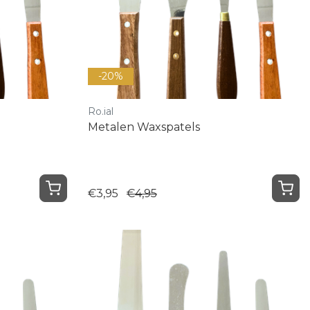
-20%
Ro.ial
Metalen Waxspatels
€3,95
€4,95