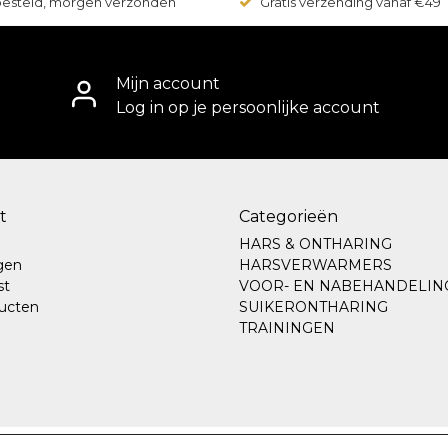
 besteld, morgen verzonden
Gratis verzending vanaf €49
Mijn account
Log in op je persoonlijke account
t
Categorieën
HARS & ONTHARING
ngen
HARSVERWARMERS
st
VOOR- EN NABEHANDELIN
ducten
SUIKERONTHARING
TRAININGEN