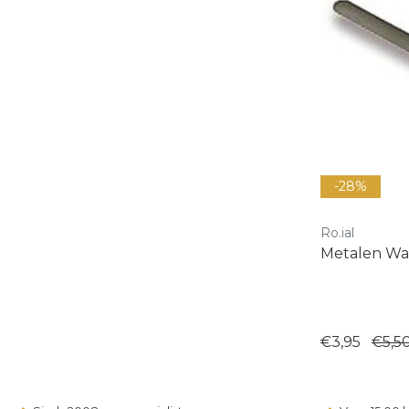
-28%
Ro.ial
Metalen Wa
€3,95
€5,5