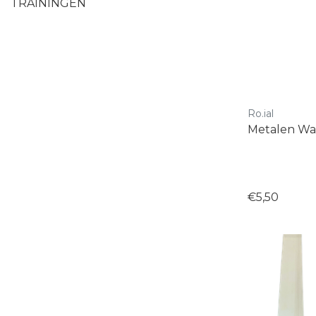
TRAININGEN
Ro.ial
Metalen Wa
€5,50