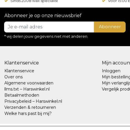
Sinds 2008 wax specialist
Voor 15:00
Abonneer je op onze nieuwsbrief
Abonneer
* wij delen jouw gegevens niet met anderen.
Klantenservice
Mijn accoun
Klantenservice
Inloggen
Over ons
Mijn bestelli
Algemene voorwaarden
Mijn verlanglij
llms.txt – Harswinkel.nl
Vergelijk pro
Betaalmethoden
Privacybeleid – Harswinkel.nl
Verzenden & retourneren
Welke hars past bij mij?
© Copyright 2026 - Harswinkel.nl | Realisatie
InStijl Media