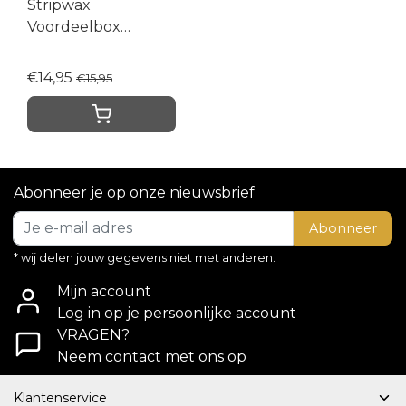
Stripwax
Voordeelbox
Azuleen
€14,95
€15,95
Abonneer je op onze nieuwsbrief
Abonneer
* wij delen jouw gegevens niet met anderen.
Mijn account
Log in op je persoonlijke account
VRAGEN?
Neem contact met ons op
Klantenservice