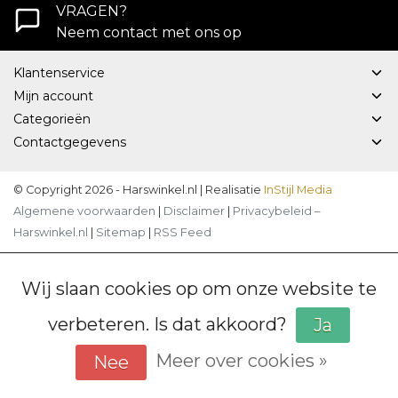
VRAGEN?
Neem contact met ons op
Klantenservice
Mijn account
Categorieën
Contactgegevens
© Copyright 2026 - Harswinkel.nl | Realisatie
InStijl Media
Algemene voorwaarden
|
Disclaimer
|
Privacybeleid –
Harswinkel.nl
|
Sitemap
|
RSS Feed
Wij slaan cookies op om onze website te
verbeteren. Is dat akkoord?
Ja
Meer over cookies »
Nee