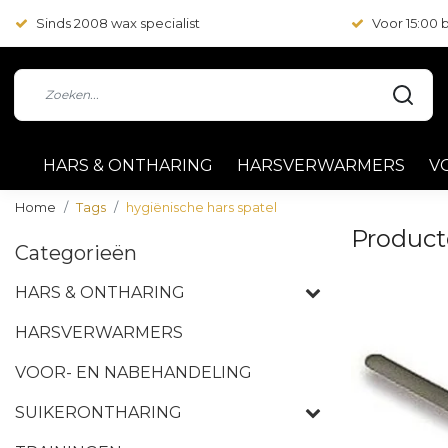
Sinds 2008 wax specialist
Voor 15:00
HARS & ONTHARING
HARSVERWARMERS
V
Home
Tags
hygiënische hars spatel
Product
Categorieën
HARS & ONTHARING
HARSVERWARMERS
VOOR- EN NABEHANDELING
SUIKERONTHARING