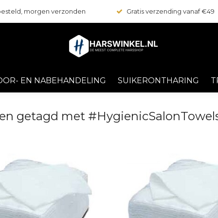
 besteld, morgen verzonden
Gratis verzending vanaf €49
OOR- EN NABEHANDELING
SUIKERONTHARING
T
en getagd met #HygienicSalonTowel