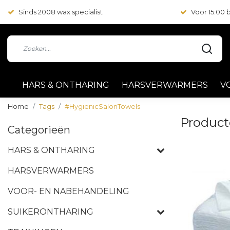
Sinds 2008 wax specialist
Voor 15:00
HARS & ONTHARING
HARSVERWARMERS
V
Home
Tags
#HygienicSalonTowels
Product
Categorieën
HARS & ONTHARING
HARSVERWARMERS
VOOR- EN NABEHANDELING
SUIKERONTHARING