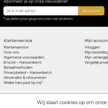
Abonneer je op onze nieuwsbrief
Abonneer
* wij delen jouw gegevens niet met anderen.
Klantenservice
Mijn accoun
Klantenservice
Inloggen
Over ons
Mijn bestelli
Algemene voorwaarden
Mijn verlanglij
llms.txt – Harswinkel.nl
Vergelijk pro
Betaalmethoden
Privacybeleid – Harswinkel.nl
Verzenden & retourneren
Welke hars past bij mij?
© Copyright 2026 - Harswinkel.nl | Realisatie
InStijl Media
Wij slaan cookies op om onze 
Algemene voorwaarden
|
Disclaimer
|
Privacybeleid – Harswinkel.nl
RSS Feed