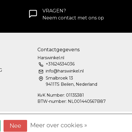
VRAGEN?
Neem contact met ons op
Contactgegevens
Harswinkel.nl
+31624534036
G
info@harswinkel.nl
Smalbroek 13
9411TS Beilen, Nederland
KvK Number: 01135381
BTW-number: NL001440567B87
Meer over cookies »
Nee