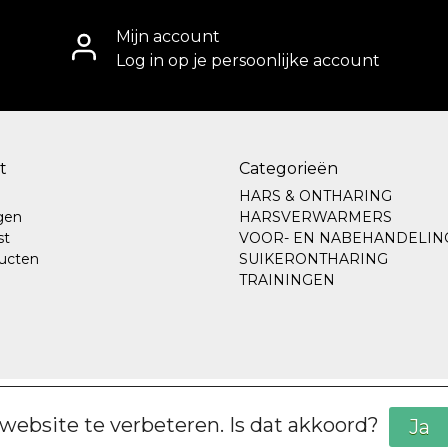
Mijn account
Log in op je persoonlijke account
t
Categorieën
HARS & ONTHARING
ngen
HARSVERWARMERS
st
VOOR- EN NABEHANDELIN
ducten
SUIKERONTHARING
TRAININGEN
website te verbeteren. Is dat akkoord?
Ja
|
Sitemap
|