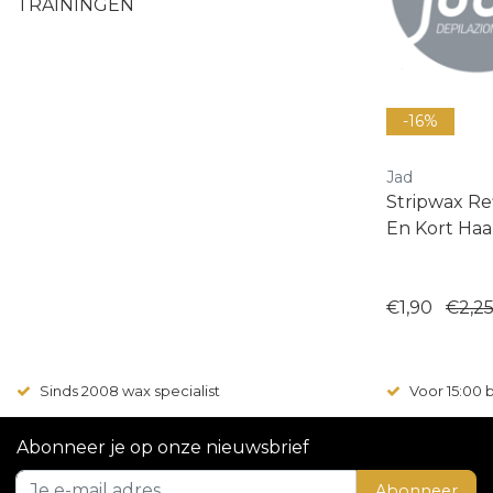
TRAININGEN
-16%
Jad
Stripwax Refil
En Kort Haa
€1,90
€2,2
Sinds 2008 wax specialist
Voor 15:00
Abonneer je op onze nieuwsbrief
Abonneer