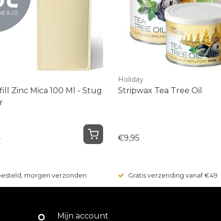
Holiday
l Zinc Mica 100 Ml - Stug
Stripwax Tea Tree Oil
r
5
€9,95
 besteld, morgen verzonden
Gratis verzending vanaf €49
Mijn account