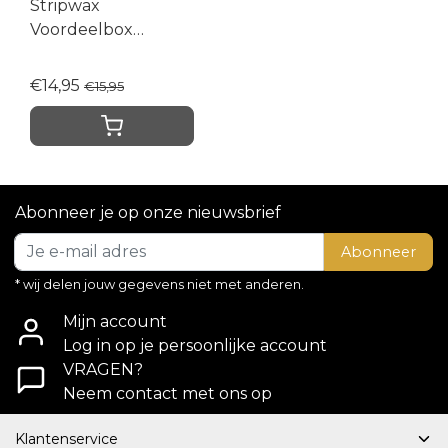
Stripwax
Voordeelbox
Titanium
€14,95
€15,95
Abonneer je op onze nieuwsbrief
Abonneer
* wij delen jouw gegevens niet met anderen.
Mijn account
Log in op je persoonlijke account
VRAGEN?
Neem contact met ons op
Klantenservice