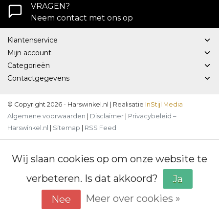
VRAGEN?
Neem contact met ons op
Klantenservice
Mijn account
Categorieën
Contactgegevens
© Copyright 2026 - Harswinkel.nl | Realisatie
InStijl Media
Algemene voorwaarden
|
Disclaimer
|
Privacybeleid –
Harswinkel.nl
|
Sitemap
|
RSS Feed
Wij slaan cookies op om onze website te
verbeteren. Is dat akkoord?
Ja
Meer over cookies »
Nee