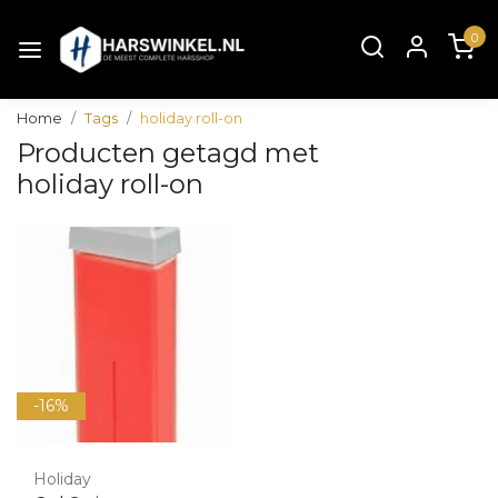
0
Home
Tags
holiday roll-on
Producten getagd met
holiday roll-on
-16%
Holiday