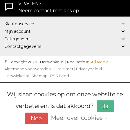
VRAGEN?
Neem contact met ons op
Klantenservice
Mijn account
Categorieën
Contactgegevens
© Copyright 2026 - Harswinkel.nl | Realisatie
InStijl Media
Algemene voorwaarden
|
Disclaimer
|
Privacybeleid –
Harswinkel.nl
|
Sitemap
|
RSS Feed
Wij slaan cookies op om onze website te
verbeteren. Is dat akkoord?
Ja
Meer over cookies »
Nee