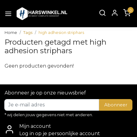
0
Home
Tags
high adhesion striphars
Producten getagd met high
adhesion striphars
Geen producten gevonden!
Abonneer je op onze nieuwsbrief
Abonneer
* wij delen jouw gegevens niet met anderen.
Mijn account
Log in op je persoonlijke account