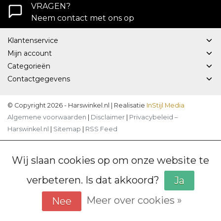
VRAGEN?
Neem contact met ons op
Klantenservice
Mijn account
Categorieën
Contactgegevens
© Copyright 2026 - Harswinkel.nl | Realisatie
InStijl Media
Algemene voorwaarden
|
Disclaimer
|
Privacybeleid –
Harswinkel.nl
|
Sitemap
|
RSS Feed
Wij slaan cookies op om onze website te
verbeteren. Is dat akkoord?
Ja
Meer over cookies »
Nee