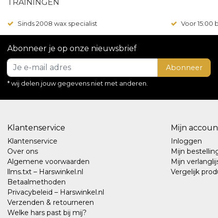
TRAININGEN
Sinds 2008 wax specialist
Voor 15:00
Abonneer je op onze nieuwsbrief
Abonneer
* wij delen jouw gegevens niet met anderen.
Klantenservice
Mijn accoun
Klantenservice
Inloggen
Over ons
Mijn bestelli
Algemene voorwaarden
Mijn verlanglij
llms.txt – Harswinkel.nl
Vergelijk pro
Betaalmethoden
Privacybeleid – Harswinkel.nl
Verzenden & retourneren
Welke hars past bij mij?