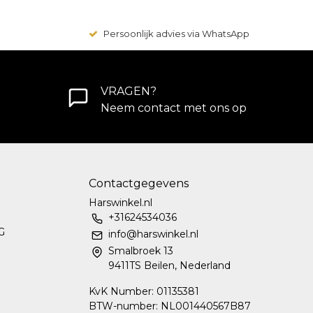
Persoonlijk advies via WhatsApp
VRAGEN?
Neem contact met ons op
Contactgegevens
Harswinkel.nl
+31624534036
G
info@harswinkel.nl
Smalbroek 13
9411TS Beilen, Nederland
KvK Number: 01135381
BTW-number: NL001440567B87