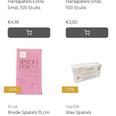
Harsspatels Extra
Harsspatels Smal,
Smal, 100 Stuks
100 Stuks
€4,95
€3,50
-28%
-17%
Ro.ial
HairON
Brede Spatels 15 cm
Wax Spatels