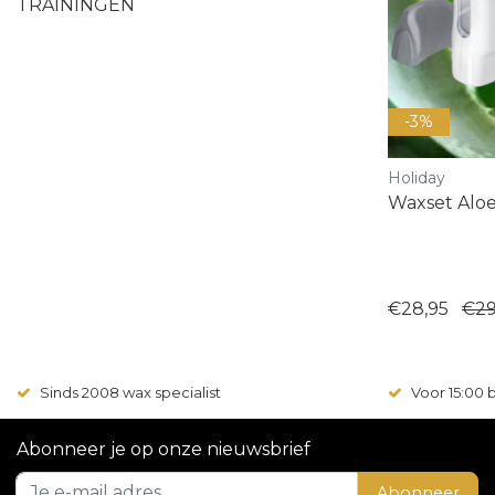
TRAININGEN
-3%
Holiday
Waxset Aloe
€28,95
€29
Sinds 2008 wax specialist
Voor 15:00
Abonneer je op onze nieuwsbrief
Abonneer