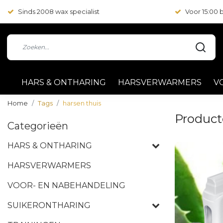
Sinds 2008 wax specialist
Voor 15:00
HARS & ONTHARING
HARSVERWARMERS
V
Home
Tags
harsen thuis
Product
Categorieën
HARS & ONTHARING
HARSVERWARMERS
VOOR- EN NABEHANDELING
SUIKERONTHARING