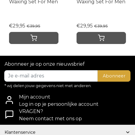
Waxing Set For Men
Waxing Set For Men
€29,95
€29,95
€39,95
€39,95
Abonneer je op onze nieuwsbrief
Abonneer
* wij delen jouw gegevens niet met anderen.
Mijn account
Log in op je persoonlijke account
VRAGEN?
Neem contact met ons op
Klantenservice