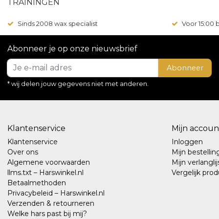
TRAININGEN
Sinds 2008 wax specialist
Voor 15:00
Abonneer je op onze nieuwsbrief
Abonneer
* wij delen jouw gegevens niet met anderen.
Klantenservice
Mijn accoun
Klantenservice
Inloggen
Over ons
Mijn bestelli
Algemene voorwaarden
Mijn verlanglij
llms.txt – Harswinkel.nl
Vergelijk pro
Betaalmethoden
Privacybeleid – Harswinkel.nl
Verzenden & retourneren
Welke hars past bij mij?