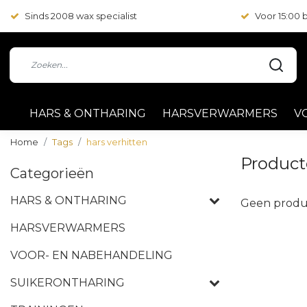
Sinds 2008 wax specialist
Voor 15:00
HARS & ONTHARING
HARSVERWARMERS
V
Home
Tags
hars verhitten
Product
Categorieën
HARS & ONTHARING
Geen produ
HARSVERWARMERS
VOOR- EN NABEHANDELING
SUIKERONTHARING