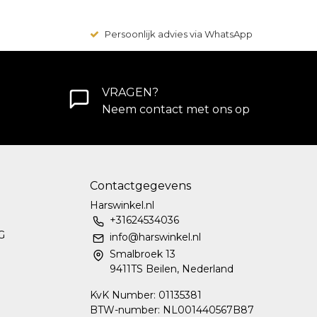
Persoonlijk advies via WhatsApp
VRAGEN?
Neem contact met ons op
Contactgegevens
Harswinkel.nl
+31624534036
G
info@harswinkel.nl
Smalbroek 13
9411TS Beilen, Nederland
KvK Number: 01135381
BTW-number: NL001440567B87