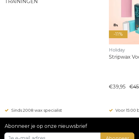
TRAININGEN
-11%
Holiday
Stripwax Vo
€39,95
€45
Sinds 2008 wax specialist
Voor 15:00
Abonneer je op onze nieuwsbrief
Abonneer