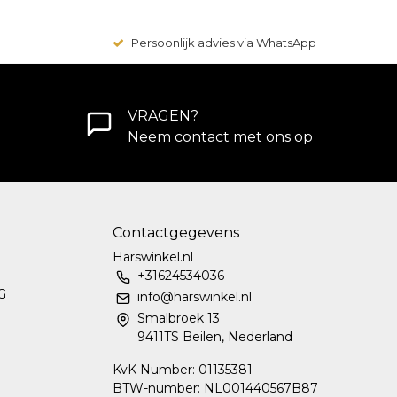
Persoonlijk advies via WhatsApp
VRAGEN?
Neem contact met ons op
Contactgegevens
Harswinkel.nl
+31624534036
G
info@harswinkel.nl
Smalbroek 13
9411TS Beilen, Nederland
KvK Number: 01135381
BTW-number: NL001440567B87