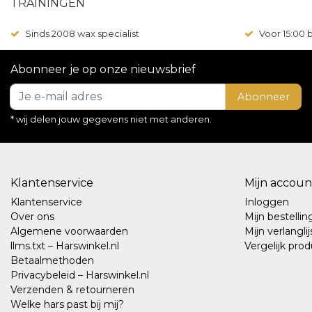
TRAININGEN
Sinds 2008 wax specialist
Voor 15:00
Abonneer je op onze nieuwsbrief
Abonneer
* wij delen jouw gegevens niet met anderen.
Klantenservice
Mijn accoun
Klantenservice
Inloggen
Over ons
Mijn bestelli
Algemene voorwaarden
Mijn verlanglij
llms.txt – Harswinkel.nl
Vergelijk pro
Betaalmethoden
Privacybeleid – Harswinkel.nl
Verzenden & retourneren
Welke hars past bij mij?