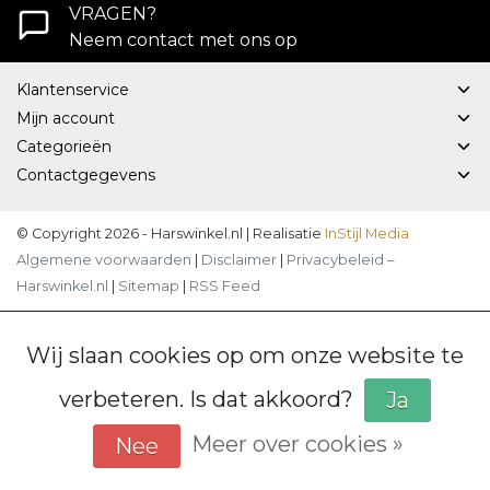
VRAGEN?
Neem contact met ons op
Klantenservice
Mijn account
Categorieën
Contactgegevens
© Copyright 2026 - Harswinkel.nl | Realisatie
InStijl Media
Algemene voorwaarden
|
Disclaimer
|
Privacybeleid –
Harswinkel.nl
|
Sitemap
|
RSS Feed
Wij slaan cookies op om onze website te
verbeteren. Is dat akkoord?
Ja
Meer over cookies »
Nee