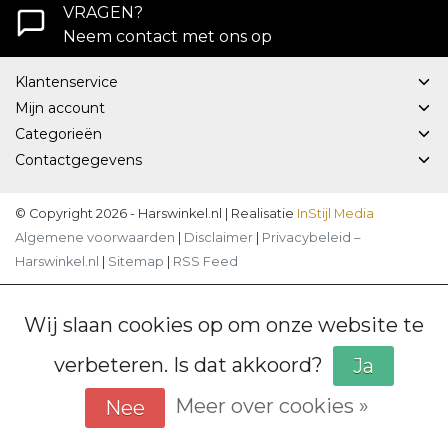
VRAGEN?
Neem contact met ons op
Klantenservice
Mijn account
Categorieën
Contactgegevens
© Copyright 2026 - Harswinkel.nl | Realisatie
InStijl Media
Algemene voorwaarden
|
Disclaimer
|
Privacybeleid –
Harswinkel.nl
|
Sitemap
|
RSS Feed
Wij slaan cookies op om onze website te
verbeteren. Is dat akkoord?
Ja
Meer over cookies »
Nee