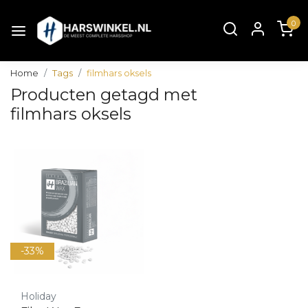
0
Home
Tags
filmhars oksels
Producten getagd met
filmhars oksels
-33%
Holiday