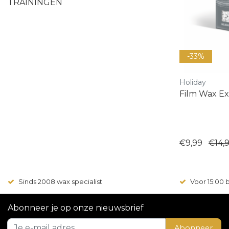
TRAININGEN
-33%
Holiday
Film Wax Ex
€9,99
€14,
Sinds 2008 wax specialist
Voor 15:00
Abonneer je op onze nieuwsbrief
Abonneer