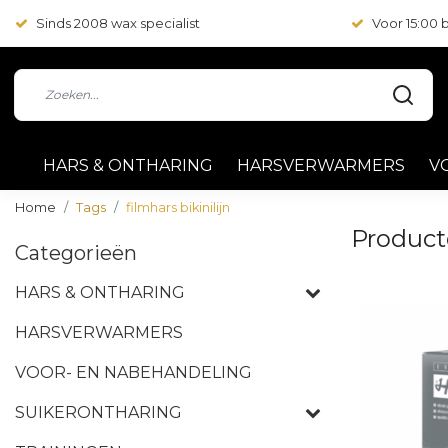
Sinds 2008 wax specialist
Voor 15:00
HARS & ONTHARING
HARSVERWARMERS
V
Home
Tags
filmhars bikinilijn
Producte
Categorieën
HARS & ONTHARING
HARSVERWARMERS
VOOR- EN NABEHANDELING
SUIKERONTHARING