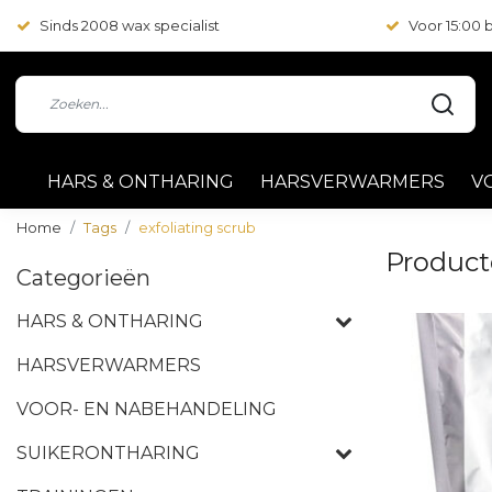
Sinds 2008 wax specialist
Voor 15:00
HARS & ONTHARING
HARSVERWARMERS
V
Home
Tags
exfoliating scrub
Product
Categorieën
HARS & ONTHARING
HARSVERWARMERS
VOOR- EN NABEHANDELING
SUIKERONTHARING