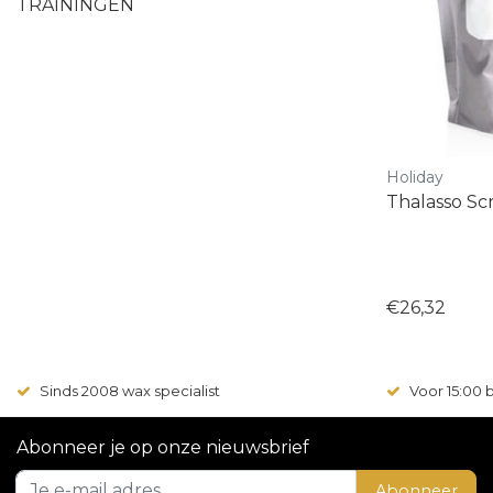
TRAININGEN
Holiday
Thalasso Sc
€26,32
Sinds 2008 wax specialist
Voor 15:00
Abonneer je op onze nieuwsbrief
Abonneer