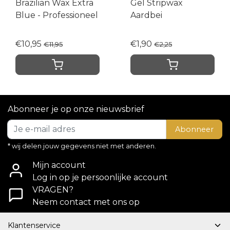
Brazilian Wax Extra
Gel Stripwax
Blue - Professioneel
Aardbei
€10,95
€1,90
€11,95
€2,25
Abonneer je op onze nieuwsbrief
Abonneer
* wij delen jouw gegevens niet met anderen.
Mijn account
Log in op je persoonlijke account
VRAGEN?
Neem contact met ons op
Klantenservice