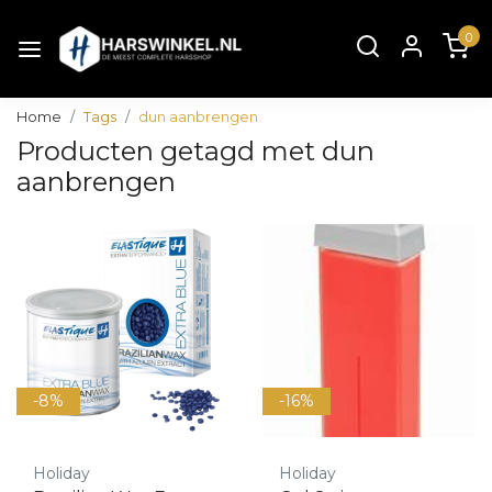
0
Home
Tags
dun aanbrengen
Producten getagd met dun
aanbrengen
-8%
-16%
Holiday
Holiday