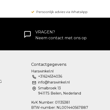
Persoonlijk advies via WhatsApp
VRAGEN?
Neem contact met ons op
Contactgegevens
Harswinkel.nl
+31624534036
G
info@harswinkel.nl
Smalbroek 13
9411TS Beilen, Nederland
KvK Number: 01135381
BTW-number: NL001440567B87