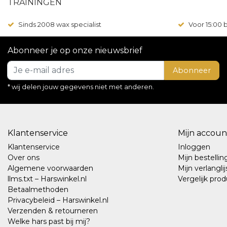
TRAININGEN
Sinds 2008 wax specialist
Voor 15:00
Abonneer je op onze nieuwsbrief
Abonneer
* wij delen jouw gegevens niet met anderen.
Klantenservice
Mijn accoun
Klantenservice
Inloggen
Over ons
Mijn bestelli
Algemene voorwaarden
Mijn verlanglij
llms.txt – Harswinkel.nl
Vergelijk pro
Betaalmethoden
Privacybeleid – Harswinkel.nl
Verzenden & retourneren
Welke hars past bij mij?