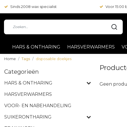
Sinds 2008 wax specialist
Voor 15:00
HARS & ONTHARING
HARSVERWARMERS
V
Home
Tags
disposable doekjes
Product
Categorieën
HARS & ONTHARING
Geen produ
HARSVERWARMERS
VOOR- EN NABEHANDELING
SUIKERONTHARING