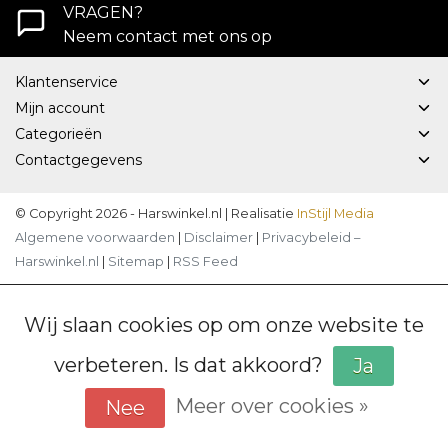
VRAGEN?
Neem contact met ons op
Klantenservice
Mijn account
Categorieën
Contactgegevens
© Copyright 2026 - Harswinkel.nl | Realisatie
InStijl Media
Algemene voorwaarden
|
Disclaimer
|
Privacybeleid –
Harswinkel.nl
|
Sitemap
|
RSS Feed
Wij slaan cookies op om onze website te
verbeteren. Is dat akkoord?
Ja
Meer over cookies »
Nee