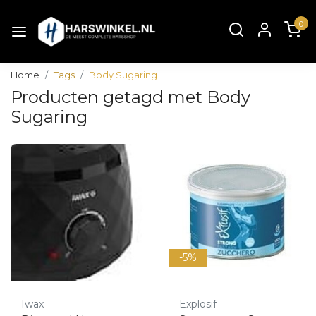
0
Home
Tags
Body Sugaring
Producten getagd met Body
Sugaring
-5%
Iwax
Explosif