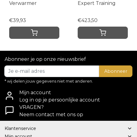
Verwarmer
Expert Training
€39,93
€423,50
Abonneer je op onze nieuwsbrief
Abonneer
* wij delen jouw gegevens niet met anderen.
Mijn account
Log in op je persoonlijke account
VRAGEN?
Neem contact met ons op
Klantenservice
Mijn account