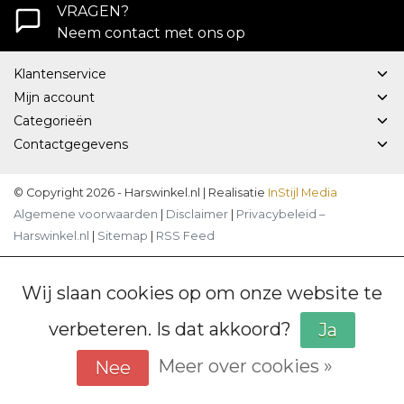
VRAGEN?
Neem contact met ons op
Klantenservice
Mijn account
Categorieën
Contactgegevens
© Copyright 2026 - Harswinkel.nl | Realisatie
InStijl Media
Algemene voorwaarden
|
Disclaimer
|
Privacybeleid –
Harswinkel.nl
|
Sitemap
|
RSS Feed
Wij slaan cookies op om onze website te
verbeteren. Is dat akkoord?
Ja
Meer over cookies »
Nee