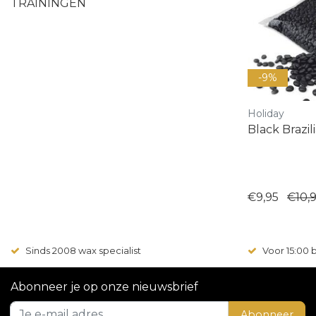
TRAININGEN
-9%
Holiday
Black Brazil
€9,95
€10,
Sinds 2008 wax specialist
Voor 15:00
Abonneer je op onze nieuwsbrief
Abonneer