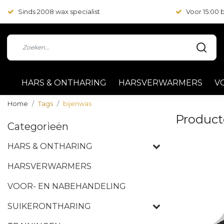
Sinds 2008 wax specialist
Voor 15:00
HARS & ONTHARING
HARSVERWARMERS
V
Home
Tags
bijenwas
Product
Categorieën
HARS & ONTHARING
HARSVERWARMERS
VOOR- EN NABEHANDELING
SUIKERONTHARING