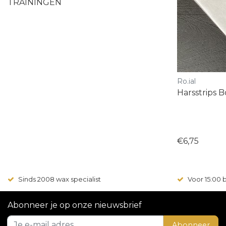
TRAININGEN
Ro.ial
Harsstrips 
€6,75
Sinds 2008 wax specialist
Voor 15:00
Abonneer je op onze nieuwsbrief
Abonneer