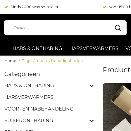
Sinds 2008 wax specialist
Voor 15:00
HARS & ONTHARING
HARSVERWARMERS
V
Home
Tags
beauty benodigdheden
Product
Categorieën
HARS & ONTHARING
HARSVERWARMERS
VOOR- EN NABEHANDELING
SUIKERONTHARING