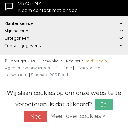
VRAGEN?
Neem contact met ons op
Klantenservice
Mijn account
Categorieën
Contactgegevens
© Copyright 2026 - Harswinkel.nl | Realisatie
InStijl Media
Algemene voorwaarden
|
Disclaimer
|
Privacybeleid –
Harswinkel.nl
|
Sitemap
|
RSS Feed
Wij slaan cookies op om onze website te
verbeteren. Is dat akkoord?
Ja
Meer over cookies »
Nee