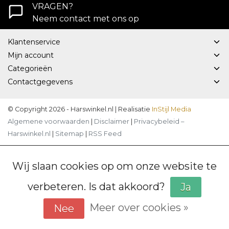
VRAGEN?
Neem contact met ons op
Klantenservice
Mijn account
Categorieën
Contactgegevens
© Copyright 2026 - Harswinkel.nl | Realisatie
InStijl Media
Algemene voorwaarden
|
Disclaimer
|
Privacybeleid –
Harswinkel.nl
|
Sitemap
|
RSS Feed
Wij slaan cookies op om onze website te
verbeteren. Is dat akkoord?
Ja
Meer over cookies »
Nee